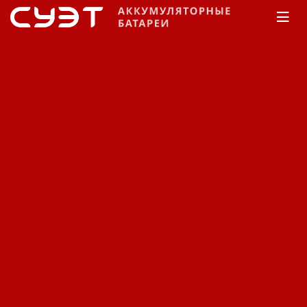
Главная
КАТАЛОГ
CSB
GP
GP
Сортировка:
По наименованию
Сначала недорогие
Сначала дорогие
Фильтр