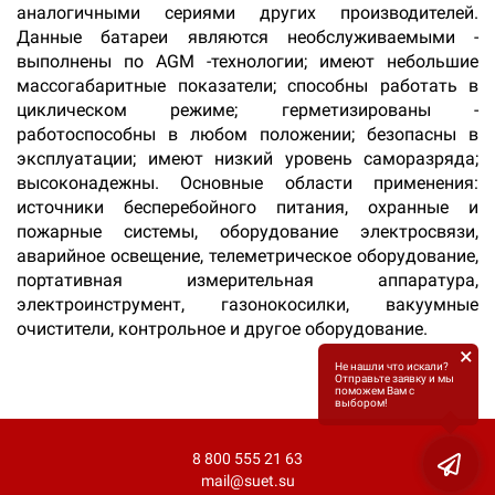
аналогичными сериями других производителей.
Данные батареи являются необслуживаемыми -
выполнены по AGM -технологии; имеют небольшие
массогабаритные показатели; способны работать в
циклическом режиме; герметизированы -
работоспособны в любом положении; безопасны в
эксплуатации; имеют низкий уровень саморазряда;
высоконадежны. Основные области применения:
источники бесперебойного питания, охранные и
пожарные системы, оборудование электросвязи,
аварийное освещение, телеметрическое оборудование,
портативная измерительная аппаратура,
электроинструмент, газонокосилки, вакуумные
очистители, контрольное и другое оборудование.
×
Не нашли что искали?
Отправьте заявку и мы
поможем Вам с
выбором!
8 800 555 21 63
mail@suet.su