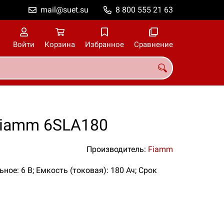
mail@suet.su
8 800 555 21 63
Войти
Корзина
Избранное
Сравнение
Fiamm 6SLA180
Производитель:
Fiamm
ное: 6 В; Емкость (токовая): 180 Ач; Срок