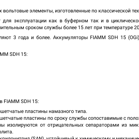
ух вольтовые элементы, изготовленные по классической те
т для эксплуатации как в буферном так и в циклическо
ительным сроком службы более 15 лет при температуре 20
яют 3 года и более. Аккумуляторы FIAMM SDH 15 (OGi)
AMM SDH 15:
в FIAMM SDH 15:
шетчатые пластины намазного типа.
шетчатые пластины по сроку службы сопоставимые с пол
ны изолируются от отрицательных сепараторами из мик
олита.
акрилонитрил (SAN), устойчивый к химическому и механич