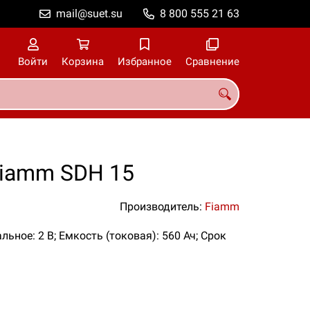
mail@suet.su
8 800 555 21 63
Войти
Корзина
Избранное
Сравнение
Fiamm SDH 15
Производитель:
Fiamm
льное: 2 В; Емкость (токовая): 560 Ач; Срок