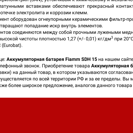
атунными вставками обеспечивают прекрасный контакт
отечке электролита и коррозии клемм.
мент оборудован огнеупорными керамическими фильтр-пр
твращают попадание искр внутрь элементов.
ентов соединяются между собой прочными лужеными мед
3
ысокой чистоты плотностью 1,27 (+/- 0,01) кг/дм
при 20°С
(Eurobat).
це:
Аккумуляторная батарея Fiamm SDH 15
на нашем сайте
телефонный звонок. Приобретение товара
Аккумуляторная б
тавки) на данный товар, в котором указываются согласова
существляется по всей территории РФ и за ее пределы. Вы
кже более широкое предложение, аналогов данного товара