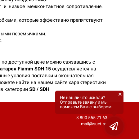
 и низкое межконтактное сопротивление.
обками, которые эффективно препятствуют
ными перемычками.
.
 по доступной цене можно связавшись с
атарея Fiamm SDH 15
осущетсвляется на
нные условия поставки и окончательная
 можете найти на нашем сайте характеристики
 в категории
SD / SDH
.
×
Не нашли что искали?
Отправьте заявку и мы
поможем Вам с выбором!
8 800 555 21 63
mail@suet.su