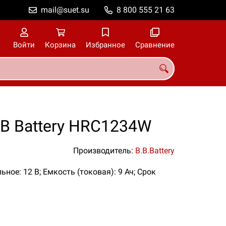
mail@suet.su
8 800 555 21 63
Войти
Корзина
Избранное
Сравнение
B Battery HRC1234W
Производитель:
B.B.Battery
ьное: 12 В; Емкость (токовая): 9 Ач; Срок